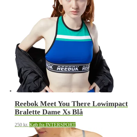
Reebok Meet You There Lowimpact
Bralette Dame Xs Blå
250
kr.
Køb fra INTERSPORT