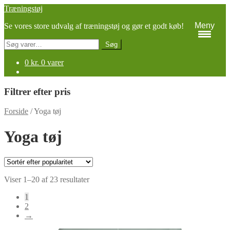
Spring
Spring
Træningstøj
til
til
Meny
Se vores store udvalg af træningstøj og gør et godt køb!
navigation
indhold
Søg
Søg
efter:
0
kr.
0 varer
Filtrer efter pris
Forside
/
Yoga tøj
Yoga tøj
Sorteret
Viser 1–20 af 23 resultater
efter
1
popularitet
2
→